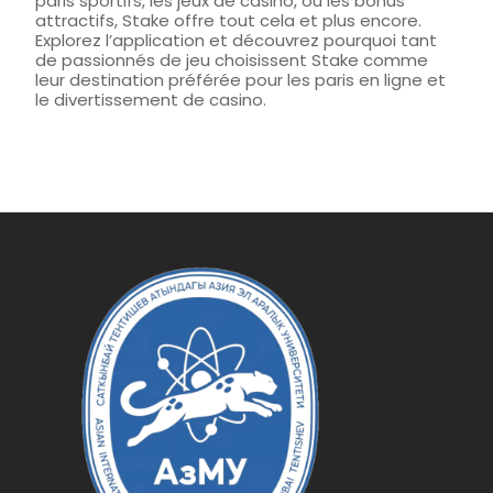
paris sportifs, les jeux de casino, ou les bonus
attractifs, Stake offre tout cela et plus encore.
Explorez l’application et découvrez pourquoi tant
de passionnés de jeu choisissent Stake comme
leur destination préférée pour les paris en ligne et
le divertissement de casino.