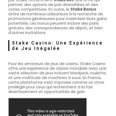
permet des options de pari diversifiées et des
cotes compétitives. En outre, le
Stake Bonus
attire de nombreux utilisateurs à la recherche de
promotions généreuses pour maximiser leurs gains
potentiels. Les bonus peuvent inclure des paris
gratuits, des correspondances de dépôt, et bien
d’autres incitations.
Stake Casino: Une Expérience
de Jeu Inégalée
Pour les amateurs de jeux de casino, Stake Casino
offre une expérience de classe mondiale avec une
vaste sélection de jeux incluant blackjack, roulette,
et une multitude de machines à sous. En France,
cette plateforme s’est imposée comme un choix
privilégié pour ceux qui recherchent à la fois
divertissement et opportunités de gain.